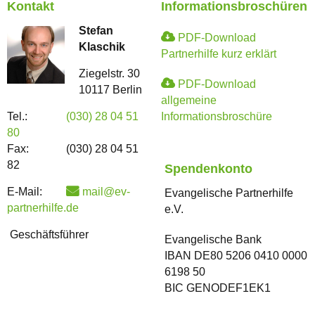
Kontakt
Informationsbroschüren
Stefan
PDF-Download
Klaschik
Partnerhilfe kurz erklärt
Ziegelstr. 30
PDF-Download
10117 Berlin
allgemeine
Tel.:
(030) 28 04 51
Informationsbroschüre
80
Fax:
(030) 28 04 51
82
Spendenkonto
E-Mail:
mail@ev-
Evangelische Partnerhilfe
partnerhilfe.de
e.V.
Geschäftsführer
Evangelische Bank
IBAN DE80 5206 0410 0000
6198 50
BIC GENODEF1EK1